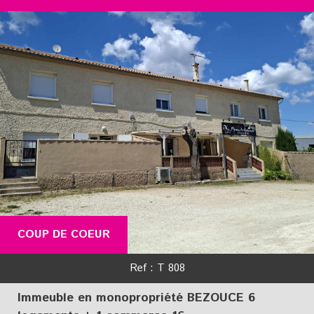
RECHERCHER
+ de critères
5KM
10KM
25KM
COUP DE COEUR
Ref : T 808
Critères supplémentaires
Immeuble en monopropriété BEZOUCE 6
Piscine
Parking
Terrasse