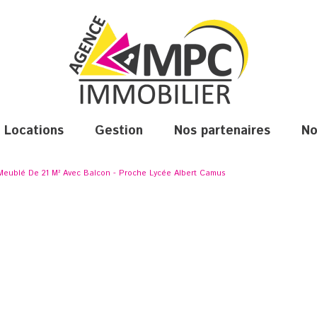
locations
gestion
nos partenaires
n
biens disponibles à la location
 Meublé De 21 M² Avec Balcon - Proche Lycée Albert Camus
biens professionnels disponibles à la location