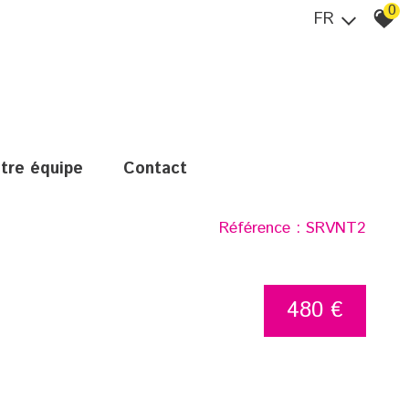
0
FR
otre équipe
contact
Référence : SRVNT2
480 €